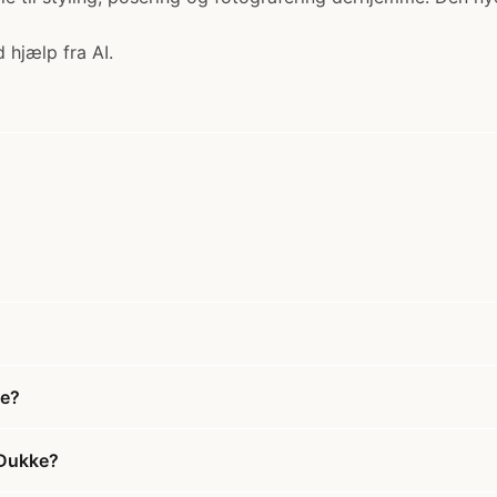
 hjælp fra AI.
ke?
 Dukke?