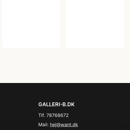
GALLERI-B.DK
Tlf. 78768672
Mail:
hej@want.dk