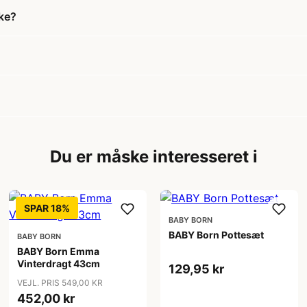
kke?
Du er måske interesseret i
SPAR 18%
BABY BORN
BABY Born Pottesæt
BABY BORN
BABY Born Emma
Vinterdragt 43cm
129,95 kr
VEJL. PRIS 549,00 KR
452,00 kr