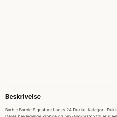
Beskrivelse
Barbie Barbie Signature Looks 24 Dukke. Kategori: Dukke
Deres bevægelige kroppe og mix-and-match tøj er ideelle