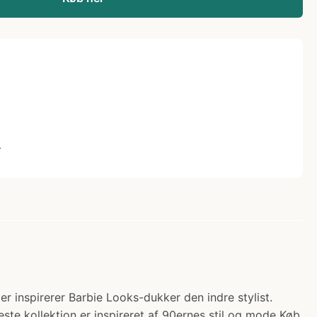
L
r inspirerer Barbie Looks-dukker den indre stylist.
ste kollektion er inspireret af 90ernes stil og mode Køb