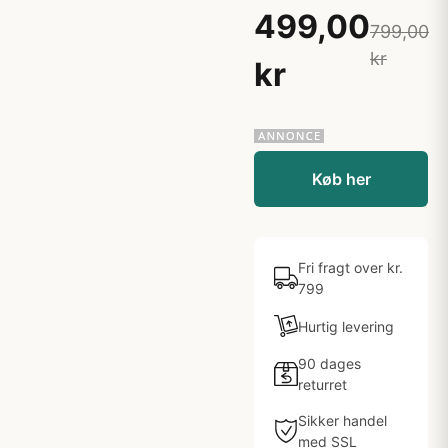
499,00
799,00
kr
kr
Køb her
Fri fragt over kr.
799
Hurtig levering
90 dages
returret
Sikker handel
med SSL