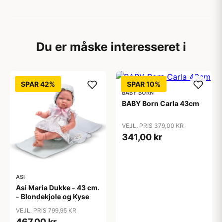
Du er måske interesseret i
SPAR 42%
SPAR 10%
BABY BORN
BABY Born Carla 43cm
VEJL. PRIS 379,00 KR
341,00 kr
ASI
Asi Maria Dukke - 43 cm.
- Blondekjole og Kyse
VEJL. PRIS 799,95 KR
467,00 kr