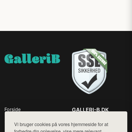
Forside
GALLERI-B.DK
Produkter
Tlf. 78768672
Top Rabatter
Vi bruger cookies på vores hjemmeside for at
Mail:
hej@want.dk
Blog
forbedre din oplevelse, vise mere relevant