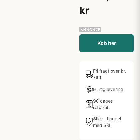
kr
Køb her
Fri fragt over kr.
799
Hurtig levering
90 dages
returret
Sikker handel
med SSL