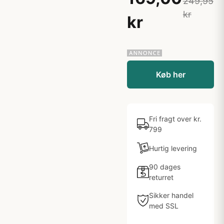
249,95
kr
kr
Køb her
Fri fragt over kr.
799
Hurtig levering
90 dages
returret
Sikker handel
med SSL