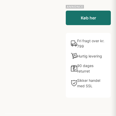
Køb her
Fri fragt over kr.
799
Hurtig levering
90 dages
returret
Sikker handel
med SSL