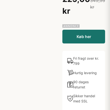
349,95
kr
kr
Køb her
Fri fragt over kr.
799
Hurtig levering
90 dages
returret
Sikker handel
med SSL