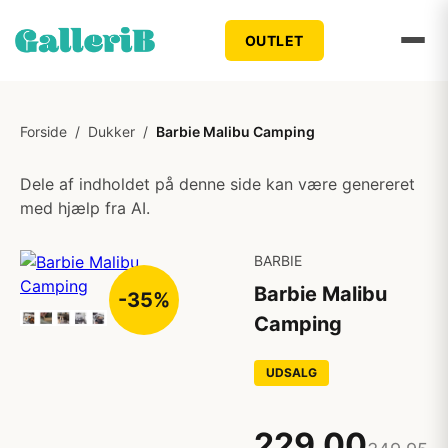
OUTLET
Forside
/
Dukker
/
Barbie Malibu Camping
Dele af indholdet på denne side kan være genereret
med hjælp fra AI.
BARBIE
Barbie Malibu
-35%
Camping
UDSALG
229,00