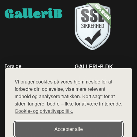
Forside
GALLERI-B.DK
Produkter
Tlf. 78768672
Top Rabatter
Vi bruger cookies på vores hjemmeside for at
Mail:
hej@want.dk
Blog
forbedre din oplevelse, vise mere relevant
Kontakt
indhold og analysere trafikken. Kort sagt: for at
Cookie- og privatlivspolitik
siden fungerer bedre – ikke for at være irriterende.
Cookie- og privatlivspolitik.
Denne side er en del af want.dk, der udgiver en række
Accepter alle
hjemmesider med præsentation af forskellige produkter fra