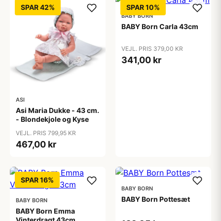
SPAR 42%
SPAR 10%
BABY BORN
BABY Born Carla 43cm
VEJL. PRIS 379,00 KR
341,00 kr
ASI
Asi Maria Dukke - 43 cm.
- Blondekjole og Kyse
VEJL. PRIS 799,95 KR
467,00 kr
SPAR 16%
BABY BORN
BABY Born Pottesæt
BABY BORN
BABY Born Emma
Vinterdragt 43cm