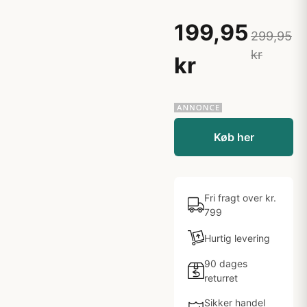
199,95
299,95
kr
kr
Køb her
Fri fragt over kr.
799
Hurtig levering
90 dages
returret
Sikker handel