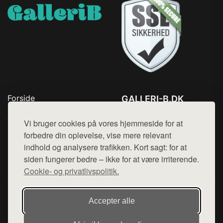
Forside
GALLERI-B.DK
Produkter
Tlf. 78768672
Top Rabatter
Vi bruger cookies på vores hjemmeside for at
Mail:
hej@want.dk
Blog
forbedre din oplevelse, vise mere relevant
Kontakt
indhold og analysere trafikken. Kort sagt: for at
Cookie- og privatlivspolitik
siden fungerer bedre – ikke for at være irriterende.
Cookie- og privatlivspolitik.
Denne side er en del af want.dk, der udgiver en række
Accepter alle
hjemmesider med præsentation af forskellige produkter fra
diverse webshops. Der sælges ikke varer fra denne side - vi