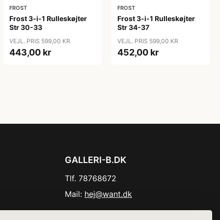
FROST
FROST
Frost 3-i-1 Rulleskøjter
Frost 3-i-1 Rulleskøjter
Str 30-33
Str 34-37
VEJL. PRIS 599,00 KR
VEJL. PRIS 599,00 KR
443,00 kr
452,00 kr
GALLERI-B.DK
Tlf. 78768672
Mail:
hej@want.dk
Cookie- og privatlivspolitik