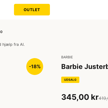
OUTLET
30
 hjælp fra AI.
BARBIE
Barbie Justerb
-18%
UDSALG
345,00 kr
419,