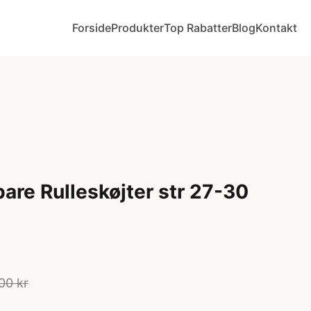
Forside
Produkter
Top Rabatter
Blog
Kontakt
are Rulleskøjter str 27-30
00 kr