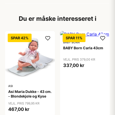
Du er måske interesseret i
SPAR 42%
SPAR 11%
BABY BORN
BABY Born Carla 43cm
VEJL. PRIS 379,00 KR
337,00 kr
ASI
Asi Maria Dukke - 43 cm.
- Blondekjole og Kyse
VEJL. PRIS 799,95 KR
467,00 kr