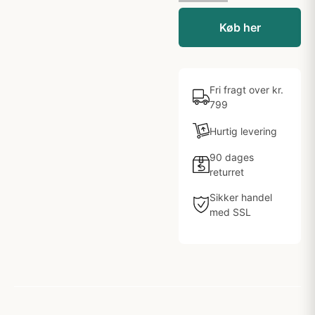
Køb her
Fri fragt over kr.
799
Hurtig levering
90 dages
returret
Sikker handel
med SSL