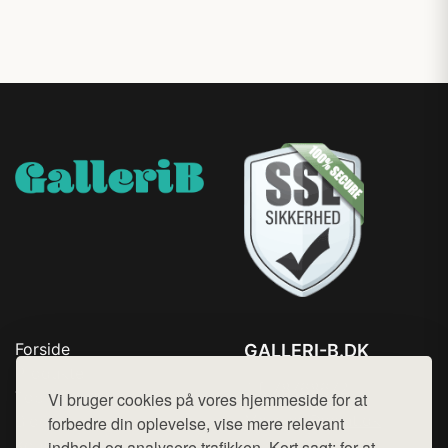
Forside
GALLERI-B.DK
Produkter
Tlf. 78768672
Top Rabatter
Vi bruger cookies på vores hjemmeside for at
Mail:
hej@want.dk
Blog
forbedre din oplevelse, vise mere relevant
Kontakt
indhold og analysere trafikken. Kort sagt: for at