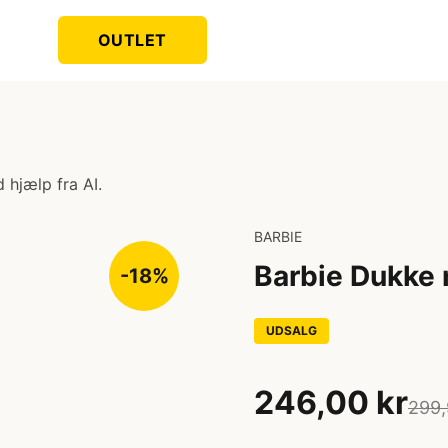
OUTLET
 hjælp fra AI.
BARBIE
Barbie Dukke 
-18%
UDSALG
246,00 kr
299,