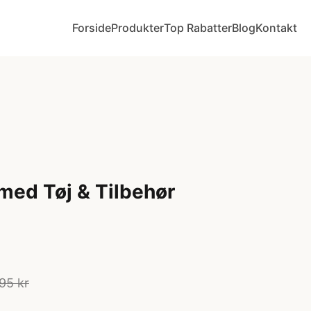
Forside
Produkter
Top Rabatter
Blog
Kontakt
med Tøj & Tilbehør
95 kr