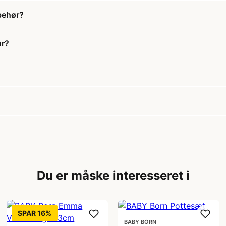
behør?
ør?
Du er måske interesseret i
SPAR 16%
BABY BORN