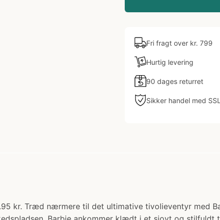
Fri fragt over kr. 799
Hurtig levering
90 dages returret
Sikker handel med SS
9.95 kr. Træd nærmere til det ultimative tivolieventyr med 
pladsen. Barbie ankommer klædt i et sjovt og stilfuldt tiv