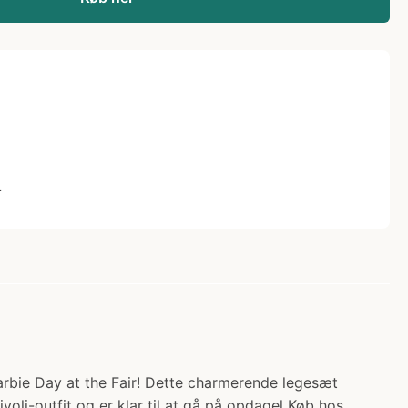
L
Barbie Day at the Fair! Dette charmerende legesæt
oli-outfit og er klar til at gå på opdagel Køb hos