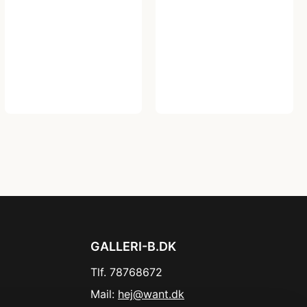
GALLERI-B.DK
Tlf. 78768672
Mail:
hej@want.dk