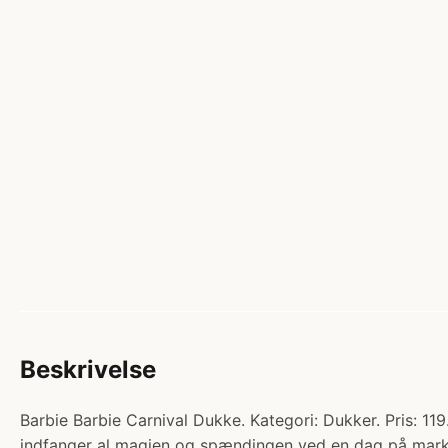
Beskrivelse
Barbie Barbie Carnival Dukke. Kategori: Dukker. Pris: 11
indfanger al magien og spændingen ved en dag på markeds