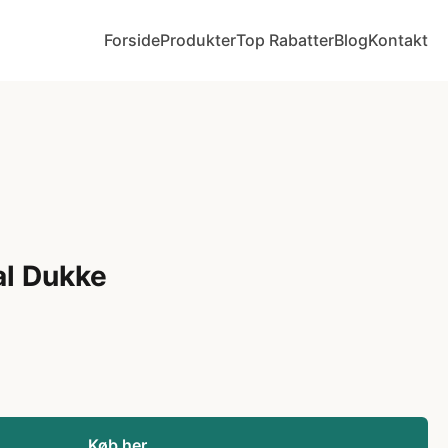
Forside
Produkter
Top Rabatter
Blog
Kontakt
al Dukke
Køb her