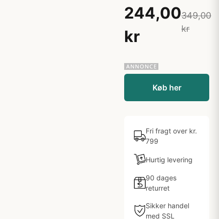
244,00
349,00
kr
kr
Køb her
Fri fragt over kr.
799
Hurtig levering
90 dages
returret
Sikker handel
med SSL