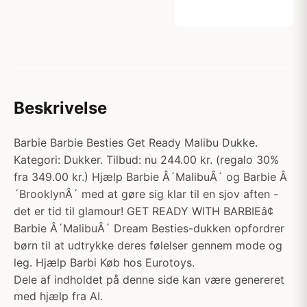
Beskrivelse
Barbie Barbie Besties Get Ready Malibu Dukke.
Kategori: Dukker. Tilbud: nu 244.00 kr. (regalo 30%
fra 349.00 kr.) Hjælp Barbie Â´MalibuÂ´ og Barbie Â
´BrooklynÂ´ med at gøre sig klar til en sjov aften -
det er tid til glamour! GET READY WITH BARBIEâ¢
Barbie Â´MalibuÂ´ Dream Besties-dukken opfordrer
børn til at udtrykke deres følelser gennem mode og
leg. Hjælp Barbi Køb hos Eurotoys.
Dele af indholdet på denne side kan være genereret
med hjælp fra AI.