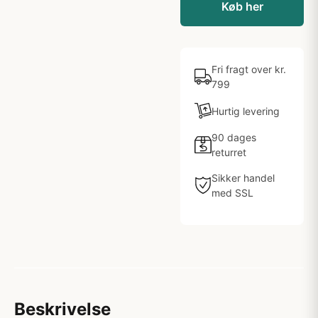
Køb her
Fri fragt over kr.
799
Hurtig levering
90 dages
returret
Sikker handel
med SSL
Beskrivelse