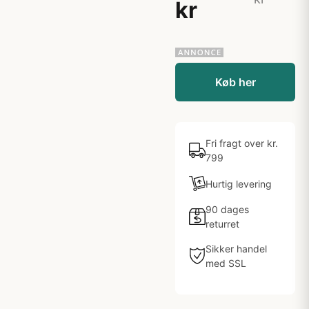
kr
Køb her
Fri fragt over kr.
799
Hurtig levering
90 dages
returret
Sikker handel
med SSL