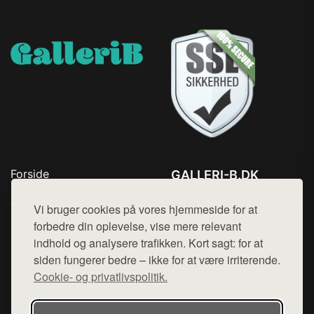
Forside
GALLERI-B.DK
Produkter
Tlf. 78768672
Top Rabatter
Vi bruger cookies på vores hjemmeside for at
Mail:
hej@want.dk
Blog
forbedre din oplevelse, vise mere relevant
Kontakt
indhold og analysere trafikken. Kort sagt: for at
Cookie- og privatlivspolitik
siden fungerer bedre – ikke for at være irriterende.
Cookie- og privatlivspolitik.