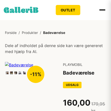
OUTLET
Forside
/
Produkter
/
Badeværelse
Dele af indholdet på denne side kan være genereret
med hjælp fra AI.
PLAYMOBIL
Badeværelse
-11%
UDSALG
160,00
179,95
kr