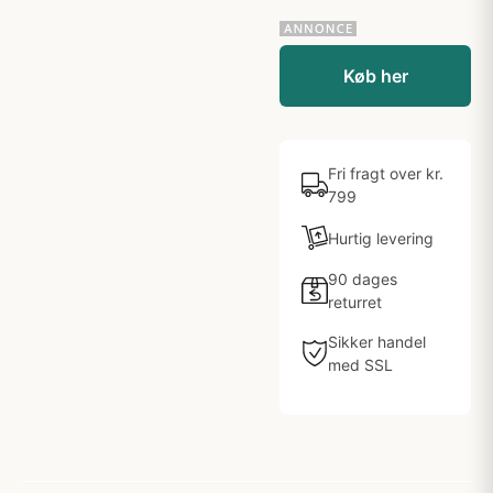
Køb her
Fri fragt over kr.
799
Hurtig levering
90 dages
returret
Sikker handel
med SSL