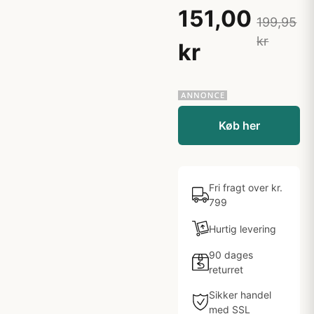
151,00
199,95
kr
kr
Køb her
Fri fragt over kr.
799
Hurtig levering
90 dages
returret
Sikker handel
med SSL