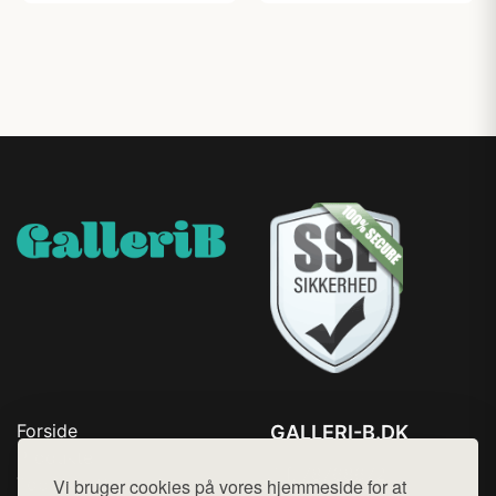
Forside
GALLERI-B.DK
Produkter
Tlf. 78768672
Top Rabatter
Vi bruger cookies på vores hjemmeside for at