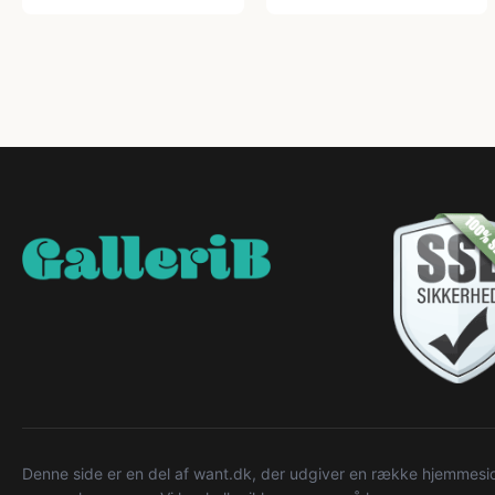
Denne side er en del af want.dk, der udgiver en række hjemmeside