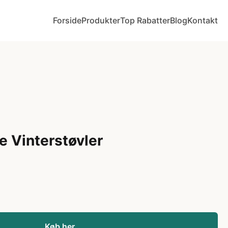
Forside
Produkter
Top Rabatter
Blog
Kontakt
e Vinterstøvler
Køb her