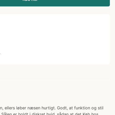
L
 ellers løber næsen hurtigt. Godt, at funktion og stil
 Sålen er holdt i diskret hvid, sådan at det Køb hos