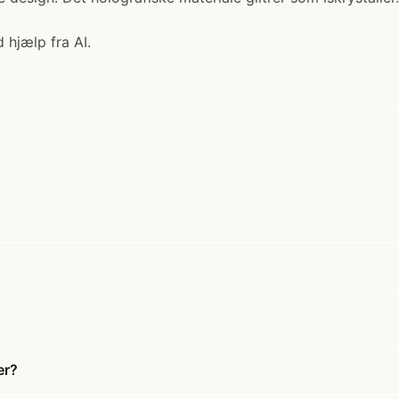
 hjælp fra AI.
er?