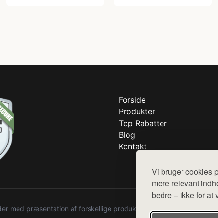
Forside
Produkter
Top Rabatter
Blog
Kontakt
Vi bruger cookies p
mere relevant indho
bedre – ikke for at 
r med præsentation af forskellige produkter fra diverse webshops. De