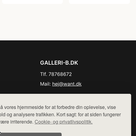
GALLERI-B.DK
Tlf. 78768672
Mail:
hej@want.dk
Cookie- og privatlivspolitik
å vores hjemmeside for at forbedre din oplevelse, vise
ld og analysere trafikken. Kort sagt: for at siden fungerer
være irriterende.
Cookie- og privatlivspolitik.
r sælges ikke varer fra denne side - vi henviser til de shops,