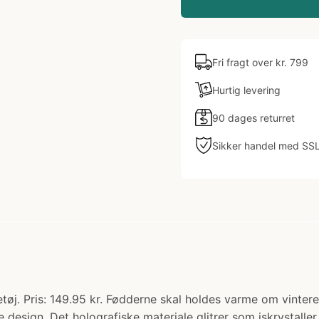
Fri fragt over kr. 799
Hurtig levering
90 dages returret
Sikker handel med SS
øj. Pris: 149.95 kr. Fødderne skal holdes varme om vinteren,
design. Det holografiske materiale glitrer som iskrystaller.