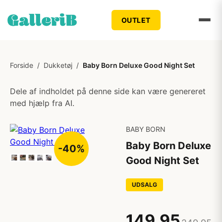
OUTLET
Forside
/
Dukketøj
/
Baby Born Deluxe Good Night Set
Dele af indholdet på denne side kan være genereret
med hjælp fra AI.
BABY BORN
Baby Born Deluxe
-40%
Good Night Set
UDSALG
149,95