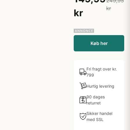
249,95
kr
kr
Køb her
Fri fragt over kr.
799
Hurtig levering
90 dages
returret
Sikker handel
med SSL