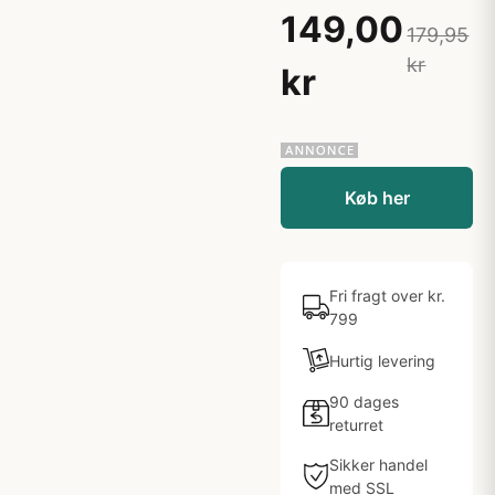
149,00
179,95
kr
kr
Køb her
Fri fragt over kr.
799
Hurtig levering
90 dages
returret
Sikker handel
med SSL