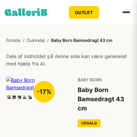
OUTLET
Forside
/
Dukketøj
/
Baby Born Bamsedragt 43 cm
Dele af indholdet på denne side kan være genereret
med hjælp fra AI.
BABY BORN
Baby Born
-17%
Bamsedragt 43
cm
UDSALG