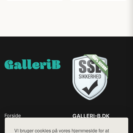
Forside
GALLERI-B.DK
Produkter
Tlf. 78768672
Top Rabatter
Vi bruger cookies på vores hjemmeside for at