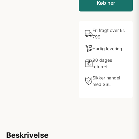
Køb her
Fri fragt over kr.
799
Hurtig levering
90 dages
returret
Sikker handel
med SSL
Beskrivelse