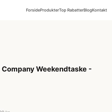
Forside
Produkter
Top Rabatter
Blog
Kontakt
ly Company Weekendtaske -