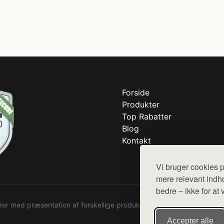
Forside
Produkter
Top Rabatter
Blog
Kontakt
Vi bruger cookies p
mere relevant indho
bedre – ikke for at 
r med præsentation af forskellige produkter fra diverse webshops. De
Accepter alle