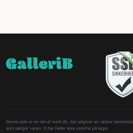
Denne side er en del af want.dk, der udgiver en række hjemmeside
som sælger varen. Vi har heller ikke varerne på lager.