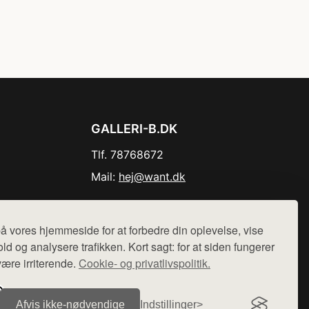
GALLERI-B.DK
Tlf. 78768672
Mail:
hej@want.dk
Cookie- og privatlivspolitik
å vores hjemmeside for at forbedre din oplevelse, vise
ld og analysere trafikken. Kort sagt: for at siden fungerer
være irriterende.
Cookie- og privatlivspolitik.
r sælges ikke varer fra denne side - vi henviser til de shops,
Afvis ikke‑nødvendige
Indstillinger