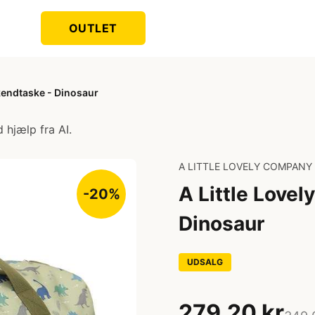
OUTLET
kendtaske - Dinosaur
 hjælp fra AI.
A LITTLE LOVELY COMPANY
A Little Love
-20%
Dinosaur
UDSALG
279,20 kr