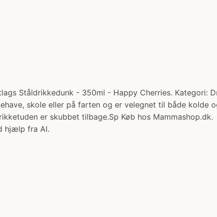
ags Ståldrikkedunk - 350ml - Happy Cherries. Kategori: Dr
ørnehave, skole eller på farten og er velegnet til både kold
r drikketuden er skubbet tilbage.Sp Køb hos Mammashop.dk.
 hjælp fra AI.