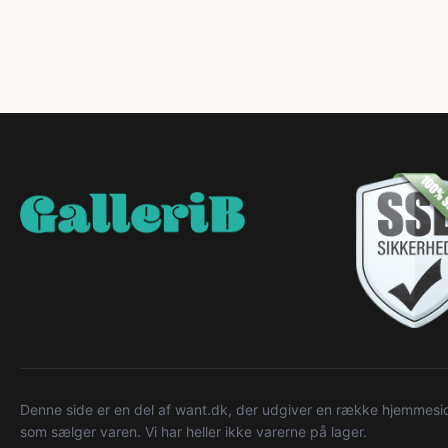
Denne side er en del af want.dk, der udgiver en række hjemmeside
som sælger varen. Vi har heller ikke varerne på lager.