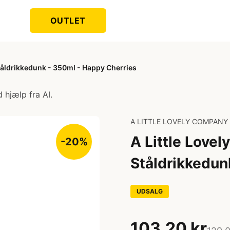
OUTLET
tåldrikkedunk - 350ml - Happy Cherries
 hjælp fra AI.
A LITTLE LOVELY COMPANY
A Little Love
-20%
Ståldrikkedun
UDSALG
103,20 kr