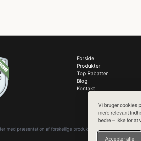
Forside
Produkter
Top Rabatter
Blog
Kontakt
Vi bruger cookies p
mere relevant indho
bedre – ikke for at 
r med præsentation af forskellige produkter fra diverse webshops. De
Accepter alle