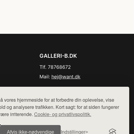
GALLERI-B.DK
Tlf. 78768672
Mail:
hej@want.dk
Cookie- og privatlivspolitik
å vores hjemmeside for at forbedre din oplevelse, vise
ld og analysere trafikken. Kort sagt: for at siden fungerer
være irriterende.
Cookie- og privatlivspolitik.
r sælges ikke varer fra denne side - vi henviser til de shops,
Afvis ikke‑nødvendige
Indstillinger