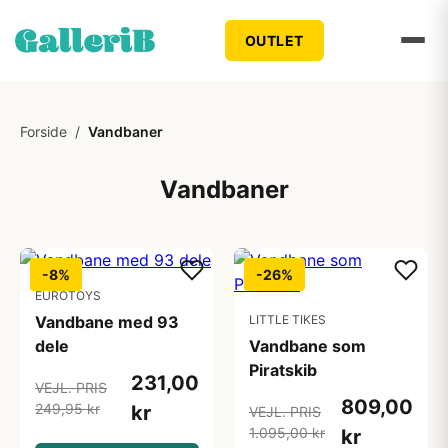
OUTLET
Forside
/
Vandbaner
Vandbaner
-8%
-26%
EUROTOYS
Vandbane med 93
LITTLE TIKES
dele
Vandbane som
Piratskib
231,00
VEJL. PRIS
809,00
249,95 kr
kr
VEJL. PRIS
1.095,00 kr
kr