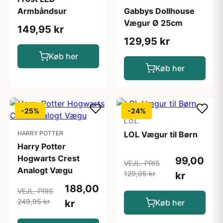
Armbåndsur
Gabbys Dollhouse
Vægur Ø 25cm
149,95 kr
129,95 kr
Køb her
Køb her
-25%
-24%
L.O.L.
HARRY POTTER
LOL Vægur til Børn
Harry Potter
Hogwarts Crest
99,00
VEJL. PRIS
Analogt Vægu
129,95 kr
kr
188,00
VEJL. PRIS
249,95 kr
kr
Køb her