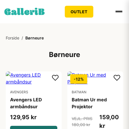
OUTLET
Forside
/
Børneure
Børneure
-12%
AVENGERS
BATMAN
Avengers LED
Batman Ur med
armbåndsur
Projektor
129,95 kr
159,00
VEJL. PRIS
180,00 kr
kr