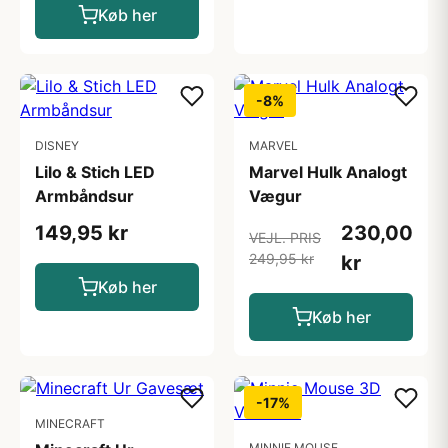
Køb her
-8%
DISNEY
MARVEL
Lilo & Stich LED
Marvel Hulk Analogt
Armbåndsur
Vægur
149,95 kr
230,00
VEJL. PRIS
249,95 kr
kr
Køb her
Køb her
-17%
MINECRAFT
MINNIE MOUSE