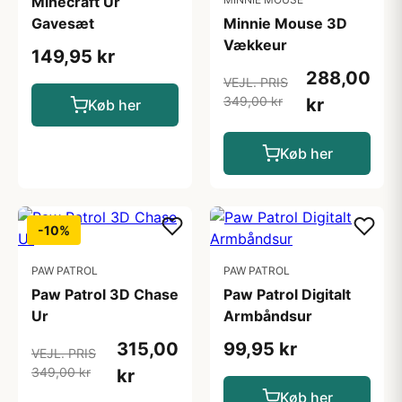
Minecraft Ur
Gavesæt
Minnie Mouse 3D
Vækkeur
149,95 kr
288,00
VEJL. PRIS
349,00 kr
kr
Køb her
Køb her
-10%
PAW PATROL
PAW PATROL
Paw Patrol 3D Chase
Paw Patrol Digitalt
Ur
Armbåndsur
315,00
99,95 kr
VEJL. PRIS
349,00 kr
kr
Køb her