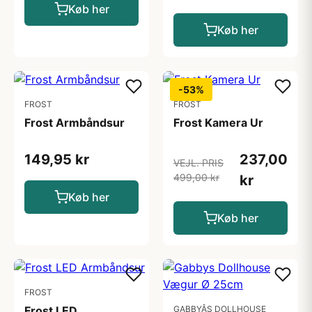
Køb her
Køb her
-53%
FROST
FROST
Frost Armbåndsur
Frost Kamera Ur
149,95 kr
237,00
VEJL. PRIS
499,00 kr
kr
Køb her
Køb her
FROST
Frost LED
GABBYÂS DOLLHOUSE