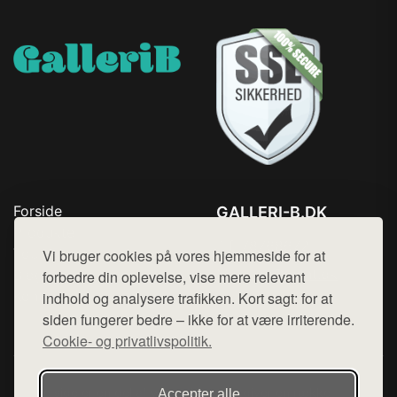
Forside
GALLERI-B.DK
Produkter
Tlf. 78768672
Top Rabatter
Vi bruger cookies på vores hjemmeside for at
Mail:
hej@want.dk
Blog
forbedre din oplevelse, vise mere relevant
Kontakt
indhold og analysere trafikken. Kort sagt: for at
Cookie- og privatlivspolitik
siden fungerer bedre – ikke for at være irriterende.
Cookie- og privatlivspolitik.
Denne side er en del af want.dk, der udgiver en række
Accepter alle